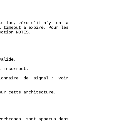
s lus, zéro s’il n’y  en  a

i 
timeout
 a expiré. Pour les

ction NOTES.

alide.

t incorrect.

onnaire  de  signal ;  voir

ur cette architecture.

nchrones  sont apparus dans
