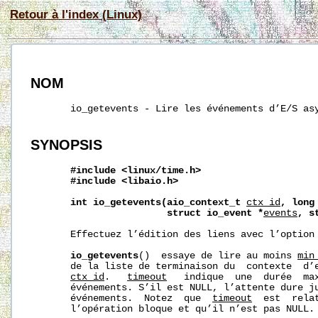
Retour à l'index (Linux)
NOM
       io_getevents - Lire les événements d’E/S asy
SYNOPSIS
#include
<linux/time.h>
#include
<libaio.h>
int
io_getevents(aio_context_t
ctx_id
,
long
struct
io_event
*
events
,
s
       Effectuez l’édition des liens avec l’option
io_getevents
()  essaye de lire au moins 
min
       de la liste de terminaison du  contexte  d’e
ctx_id
.   
timeout
   indique  une  durée  max
       événements. S’il est NULL, l’attente dure j
       événements.  Notez  que  
timeout
  est  rela
       l’opération bloque et qu’il n’est pas NULL.
