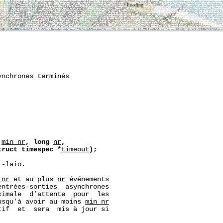
Loading
nchrones terminés

min_nr
,
long
nr
,
truct
timespec
*
timeout
);
 
-laio
.

_nr
 et au plus 
nr
 événements

ntrées-sorties  asynchrones

imale  d’attente  pour  les

usqu’à avoir au moins 
min_nr
tif  et  sera  mis à jour si
