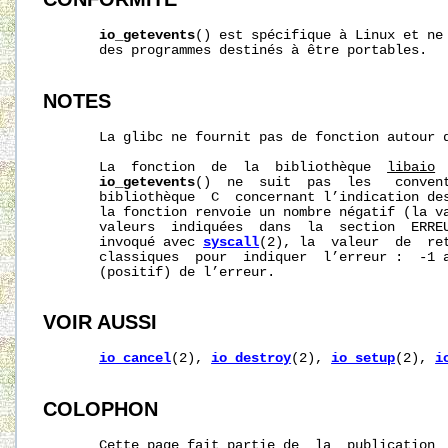
io_getevents
() est spécifique à Linux et ne 
       des programmes destinés à être portables.

NOTES
       La glibc ne fournit pas de fonction autour d
       La  fonction  de  la  bibliothèque  
libaio
 
io_getevents
()  ne  suit  pas  les   convent
       bibliothèque  C  concernant l’indication des
       la fonction renvoie un nombre négatif (la va
       valeurs  indiquées  dans  la  section  ERREU
       invoqué avec 
syscall
(2), la  valeur  de  ret
       classiques  pour  indiquer  l’erreur :  -1 
       (positif) de l’erreur.

VOIR AUSSI
io_cancel
(2), 
io_destroy
(2), 
io_setup
(2), 
i
COLOPHON
       Cette page fait partie de  la  publication 