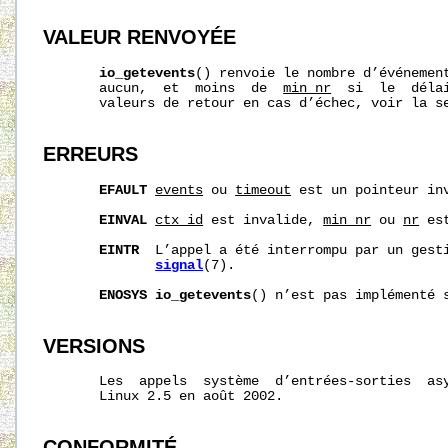
VALEUR RENVOYÉE
io_getevents
() renvoie le nombre d’événement
       aucun,  et  moins  de  
min_nr
  si  le  déla
       valeurs de retour en cas d’échec, voir la se
ERREURS
EFAULT
events
 ou 
timeout
 est un pointeur inv
EINVAL
ctx_id
 est invalide, 
min_nr
 ou 
nr
 es
EINTR
  L’appel a été interrompu par un gesti
signal
(7).

ENOSYS
io_getevents
() n’est pas implémenté s
VERSIONS
       Les  appels  système  d’entrées-sorties  asy
       Linux 2.5 en août 2002.

CONFORMITÉ