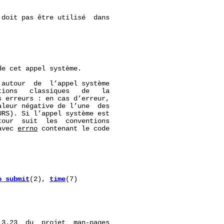
doit pas être utilisé  dans

e cet appel système.

 autour  de  l’appel système

ions   classiques   de   la

 erreurs : en cas d’erreur,

leur négative de l’une  des

RS). Si l’appel système est

our  suit  les  conventions

avec 
errno
 contenant le code

o_submit
(2), 
time
(7)

 3.23  du  projet  
man-pages