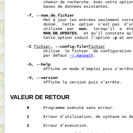
              chemin de recherche. Avec cette optio
              bases de données existantes.

-f, --nom_de_fichier
              Met à jour les entrées seulement corre
              donné.  Cette  option  n'est pas  d'un
              utilisée  par  
man
,  lorsqu'il  a  été
MAN_DB_UPDATES
,  et qu'il constate qu'
              Cette option induit l'option 
-p
 et an
-C
fichier
, --config-file=
fichier
              Utilise  le fichier  de configuration 
              par défaut 
~/.manpath
.

-h, --help
              Affiche un mode d'emploi puis s'arrête
-V, --version
              Affiche la version puis s'arrête.

VALEUR DE RETOUR
0
      Programme exécuté sans erreur.

1
      Erreur d'utilisation, de syntaxe ou de
2
      Erreur d'exécution.
