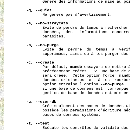
              Génère des informations de mise au poi
-q, --quiet
              Ne génère pas d'avertissement.

-s, --no-straycats
              Evite de perdre du temps à rechercher 
              données,  des   informations  concerna
              parasites.

-p, --no-purge
              Evite  de  perdre  du  temps  à  vérif
              supprimées, ainsi qu'à les purger des 
-c, --create
              Par défaut, 
mandb
 essayera de mettre à
              précédemment créées.  Si une base de d
              sera créée.  Cette option force  
mand
              données existantes  et  à les  recréer
              option entraîne l'option 
--no-purge
. 
              si une base de données est  corrompue 
              gestion de base de données est mis en 
-u, --user-db
              Crée seulement des bases de données ut
              possède les permissions d'écriture néc
              bases de données système.

-t, --test
              Exécute les contrôles de validité des 