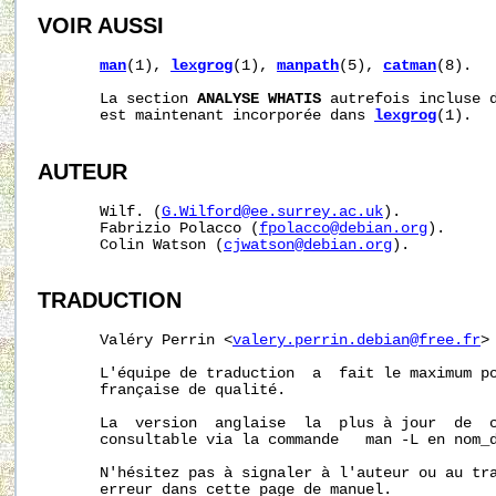
VOIR AUSSI
man
(1), 
lexgrog
(1), 
manpath
(5), 
catman
(8).

       La section 
ANALYSE WHATIS
 autrefois incluse d
       est maintenant incorporée dans 
lexgrog
(1).

AUTEUR
       Wilf. (
G.Wilford@ee.surrey.ac.uk
).

       Fabrizio Polacco (
fpolacco@debian.org
).

       Colin Watson (
cjwatson@debian.org
).

TRADUCTION
       Valéry Perrin <
valery.perrin.debian@free.fr
>
       L'équipe de traduction  a  fait le maximum po
       française de qualité.

       La  version  anglaise  la  plus à jour  de  c
       consultable via la commande   man -L en nom_d
       N'hésitez pas à signaler à l'auteur ou au tra