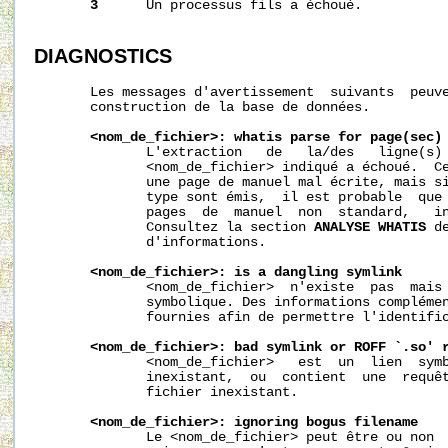
3
      Un processus fils a échoué.

DIAGNOSTICS
       Les messages d'avertissement  suivants  peuve
       construction de la base de données.

<nom_de_fichier>: whatis parse for page(sec)
              L'extraction   de   la/des   ligne(s) 
              <nom_de_fichier> indiqué a échoué.  Ce
              une page de manuel mal écrite, mais si
              type sont émis,  il est probable  que 
              pages  de  manuel  non  standard,   in
              Consultez la section 
ANALYSE WHATIS
 d
              d'informations.

<nom_de_fichier>: is a dangling symlink
              <nom_de_fichier>  n'existe  pas  mais 
              symbolique. Des informations complémen
              fournies afin de permettre l'identific
<nom_de_fichier>: bad symlink or ROFF `.so' 
              <nom_de_fichier>   est  un  lien  symb
              inexistant,  ou  contient  une  requêt
              fichier inexistant.

<nom_de_fichier>: ignoring bogus filename
              Le <nom_de_fichier> peut être ou non  