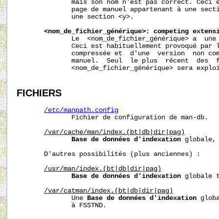
              mais son nom n'est pas correct. Ceci e
              page de manuel appartenant à une secti
              une section <y>.

<nom_de_fichier_générique>: competing extens
              Le  <nom_de_fichier_générique> a  une 
              Ceci est habituellement provoqué par l
              compressée et  d'une  version  non com
              manuel.  Seul  le plus  récent  des  f
              <nom_de_fichier_générique> sera exploi
FICHIERS
/etc/manpath.config
              Fichier de configuration de man-db.

/var/cache/man/index.(bt|db|dir|pag)
Base de données d'indexation
 globale, 
       D'autres possibilités (plus anciennes) :

/usr/man/index.(bt|db|dir|pag)
Base de données d'indexation
 globale t
/var/catman/index.(bt|db|dir|pag)
              Une 
Base de données d'indexation
 glob
              à FSSTND.
