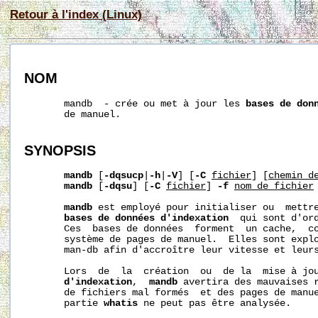
Retour à l'index (Linux)
NOM
       mandb  - crée ou met à jour les 
bases de don
       de manuel.

SYNOPSIS
mandb
 [
-dqsucp
|
-h
|
-V
] [
-C
fichier
] [
chemin_d
mandb
 [
-dqsu
] [
-C
fichier
] 
-f
nom_de_fichier
mandb
 est employé pour initialiser ou  mettre
bases de données d'indexation
  qui sont d'or
       Ces  bases de données  forment  un cache,  co
       système de pages de manuel.  Elles sont explo
       man-db afin d'accroître leur vitesse et leurs
       Lors  de  la  création  ou  de la  mise à jo
d'indexation
,  
mandb
 avertira des mauvaises r
       de fichiers mal formés  et des pages de manue
       partie 
whatis
 ne peut pas être analysée.
