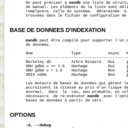
       On peut préciser à 
mandb
 une liste de structu
       de manuel. Les éléments de la liste sont déli
       remplacera  celle du système,  déterminée  à 
       trouvées dans le fichier de configuration de 
BASE DE DONNEES D'INDEXATION
mandb
 peut être compilé pour supporter l'un d
       de données.

       Nom                 Type            Async   N
       ---------------------------------------------
       Berkeley db         Arbre Binaire   Oui     
       GNU gdbm v >= 1.6   Hachage         Oui     
       GNU gdbm v < 1.6    Hachage         Non     
       UNIX ndbm           Hachage         Non     
       Les moteurs de bases de données qui gèrent le
       accroissent la vitesse au prix d'un risque de
       anormal.  Dans  le  cas, peu probable, où cel
       nécessaire  de ré-exécuter 
mandb
  avec l'opt
       bases de données à partir de zéro.

OPTIONS
-d, --debug