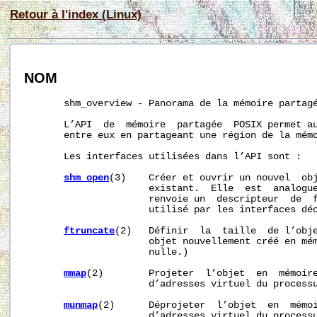
Retour à l'index (Linux)
NOM
       shm_overview - Panorama de la mémoire partagé
       L’API  de  mémoire  partagée  POSIX permet au
       entre eux en partageant une région de la mémo
       Les interfaces utilisées dans l’API sont :

shm_open
(3)    Créer et ouvrir un nouvel  obj
                      existant.  Elle  est  analogu
                      renvoie un  descripteur  de  f
                      utilisé par les interfaces déc
ftruncate
(2)   Définir  la  taille  de l’obje
                      objet nouvellement créé en mém
                      nulle.)

mmap
(2)        Projeter  l’objet  en  mémoire
                      d’adresses virtuel du processu
munmap
(2)      Déprojeter  l’objet  en  mémoi
                      d’adresses virtuel du processu