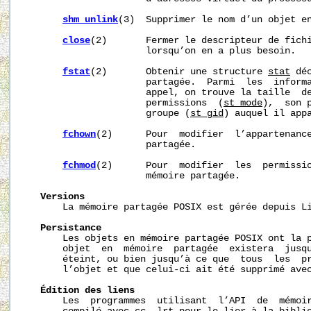
shm_unlink
(3)  Supprimer le nom d’un objet en
close
(2)       Fermer le descripteur de fich
                      lorsqu’on en a plus besoin.

fstat
(2)       Obtenir une structure 
stat
 dé
                      partagée.  Parmi  les  informa
                      appel, on trouve la taille  d
                      permissions  (
st_mode
),  son 
                      groupe (
st_gid
) auquel il appa
fchown
(2)      Pour  modifier  l’appartenance
                      partagée.

fchmod
(2)      Pour  modifier  les  permissio
                      mémoire partagée.

Versions
       La mémoire partagée POSIX est gérée depuis Li
Persistance
       Les objets en mémoire partagée POSIX ont la p
       objet  en  mémoire  partagée  existera  jusqu
       éteint, ou bien jusqu’à ce que  tous  les  pr
       l’objet et que celui-ci ait été supprimé ave
Édition
des
liens
       Les  programmes  utilisant  l’API  de  mémoir