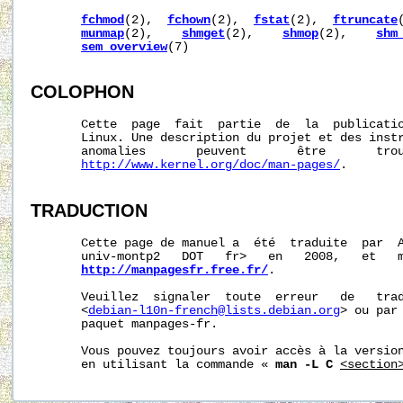
fchmod
(2),  
fchown
(2),  
fstat
(2),  
ftruncate
munmap
(2),    
shmget
(2),    
shmop
(2),    
shm
sem_overview
(7)

COLOPHON
       Cette  page  fait  partie  de  la  publicati
       Linux. Une description du projet et des instr
       anomalies       peuvent       être       trou
http://www.kernel.org/doc/man-pages/
.

TRADUCTION
       Cette page de manuel a  été  traduite  par  A
       univ-montp2   DOT   fr>   en   2008,   et   m
http://manpagesfr.free.fr/
.

       Veuillez  signaler  toute  erreur   de   trad
       <
debian-l10n-french@lists.debian.org
> ou par 
       paquet manpages-fr.

       Vous pouvez toujours avoir accès à la version
       en utilisant la commande « 
man -L C
<section