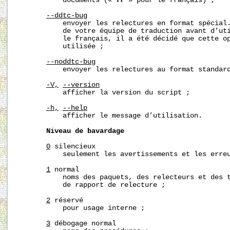
           documents (« 
fr
 » pour le français) ;

--ddtc-bug
           envoyer les relectures en format spécial.
           de votre équipe de traduction avant d’uti
           le français, il a été décidé que cette op
           utilisée ;

--noddtc-bug
           envoyer les relectures au format standard
-V,
--version
           afficher la version du script ;

-h,
--help
           afficher le message d’utilisation.

Niveau
de
bavardage
0
 silencieux

           seulement les avertissements et les erreu
1
 normal

           noms des paquets, des relecteurs et des t
           de rapport de relecture ;

2
 réservé

           pour usage interne ;

3
 débogage normal
