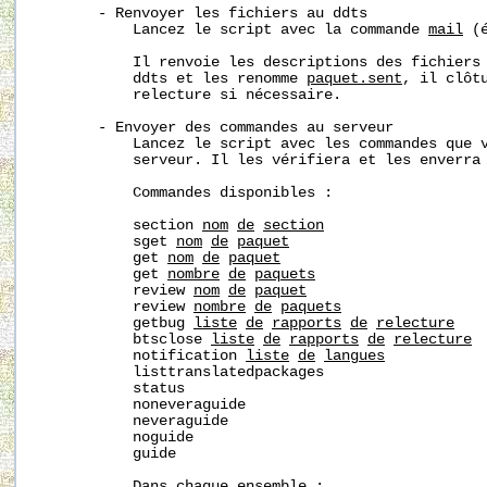
       - Renvoyer les fichiers au ddts

           Lancez le script avec la commande 
mail
 (é
           Il renvoie les descriptions des fichiers
           ddts et les renomme 
paquet.sent
, il clôtu
           relecture si nécessaire.

       - Envoyer des commandes au serveur

           Lancez le script avec les commandes que v
           serveur. Il les vérifiera et les enverra 
           Commandes disponibles :

           section 
nom
de
section
           sget 
nom
de
paquet
           get 
nom
de
paquet
           get 
nombre
de
paquets
           review 
nom
de
paquet
           review 
nombre
de
paquets
           getbug 
liste
de
rapports
de
relecture
           btsclose 
liste
de
rapports
de
relecture
           notification 
liste
de
langues
           listtranslatedpackages

           status

           noneveraguide

           neveraguide

           noguide

           guide

           Dans chaque ensemble :
