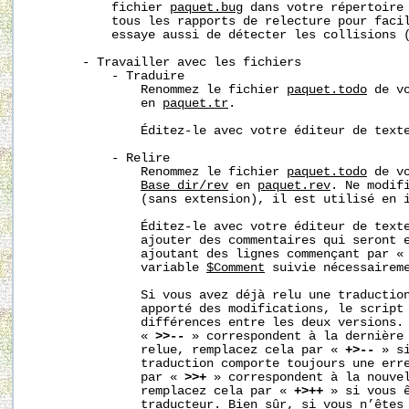
           fichier 
paquet.bug
 dans votre répertoire
           tous les rapports de relecture pour facil
           essaye aussi de détecter les collisions (
       - Travailler avec les fichiers

           - Traduire

               Renommez le fichier 
paquet.todo
 de v
               en 
paquet.tr
.

               Éditez-le avec votre éditeur de texte
           - Relire

               Renommez le fichier 
paquet.todo
 de vo
Base_dir/rev
 en 
paquet.rev
. Ne modif
               (sans extension), il est utilisé en i
               Éditez-le avec votre éditeur de texte
               ajouter des commentaires qui seront e
               ajoutant des lignes commençant par «
               variable 
$Comment
 suivie nécessaireme
               Si vous avez déjà relu une traduction
               apporté des modifications, le script 
               différences entre les deux versions. 
               « 
>>--
 » correspondent à la dernière 
               relue, remplacez cela par « 
+>--
 » s
               traduction comporte toujours une erre
               par « 
>>+
 » correspondent à la nouvel
               remplacez cela par « 
+>++
 » si vous ê
               traducteur. Bien sûr, si vous n’êtes 