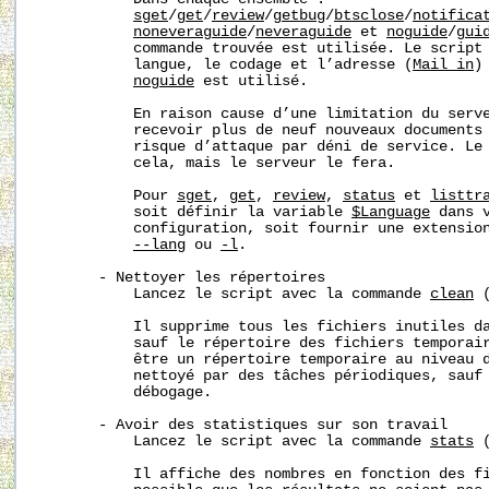
sget
/
get
/
review
/
getbug
/
btsclose
/
notifica
noneveraguide
/
neveraguide
 et 
noguide
/
gui
           commande trouvée est utilisée. Le script 
           langue, le codage et l’adresse (
Mail_in
)
noguide
 est utilisé.

           En raison cause d’une limitation du serve
           recevoir plus de neuf nouveaux documents 
           risque d’attaque par déni de service. Le 
           cela, mais le serveur le fera.

           Pour 
sget
, 
get
, 
review
, 
status
 et 
listtr
           soit définir la variable 
$Language
 dans 
           configuration, soit fournir une extension
--lang
 ou 
-l
.

       - Nettoyer les répertoires

           Lancez le script avec la commande 
clean
 
           Il supprime tous les fichiers inutiles da
           sauf le répertoire des fichiers temporair
           être un répertoire temporaire au niveau d
           nettoyé par des tâches périodiques, sauf 
           débogage.

       - Avoir des statistiques sur son travail

           Lancez le script avec la commande 
stats
 
           Il affiche des nombres en fonction des fi