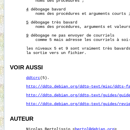
           noms des procédures ;

4
 débogage bavard

           noms des procédures et arguments courts ;
5
 débogage très bavard

           noms des procédures, arguments et valeurs
9
 débogage ne pas envoyer de courriels

           comme 5 mais adresse les courriels à soi-
       les niveaux 5 et 9 sont vraiment très bavards
       la sortie vers un fichier.

VOIR AUSSI
ddtcrc
(5).

http://ddtp.debian.org/ddtp-text/misc/ddts-f
http://ddtp.debian.org/ddtp-text/guides/guid
http://ddtp.debian.org/ddtp-text/guides/revi
AUTEUR
       Nicolas Bertolissio <
bertol@debian.org