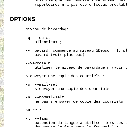
           possible que les résultats ne soient pas 
           répertoires n’a pas été effectué préalabl
OPTIONS
       Niveau de bavardage :

-q,
--quiet
           silencieux ;

-v
  bavard, commence au niveau 
$Debug
+
1
, p
           bavard (voir plus bas) ;

--verbose
n
           utiliser le niveau de bavardage 
n
 (voir p
       S’envoyer une copie des courriels :

-s,
--mail-self
           s’envoyer une copie des courriels ;

-n,
--nomail-self
           ne pas s’envoyer de copie des courriels.

       Autre :

-l,
--lang
           extension de langue à utiliser lors des d