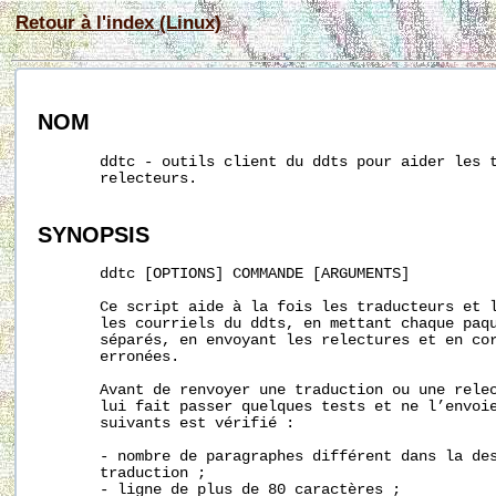
Retour à l'index (Linux)
NOM
       ddtc - outils client du ddts pour aider les t
       relecteurs.

SYNOPSIS
       ddtc [OPTIONS] COMMANDE [ARGUMENTS]

       Ce script aide à la fois les traducteurs et l
       les courriels du ddts, en mettant chaque paqu
       séparés, en envoyant les relectures et en cor
       erronées.

       Avant de renvoyer une traduction ou une relec
       lui fait passer quelques tests et ne l’envoie
       suivants est vérifié :

       - nombre de paragraphes différent dans la des
       traduction ;

       - ligne de plus de 80 caractères ;
