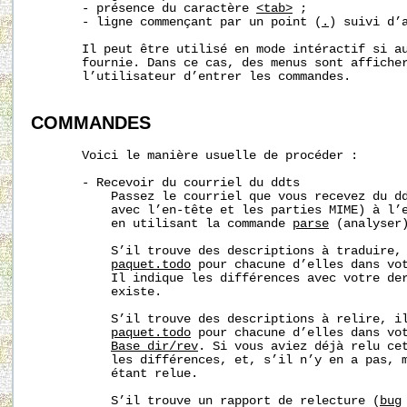
       - présence du caractère 
<tab>
 ;

       - ligne commençant par un point (
.
) suivi d’a
       Il peut être utilisé en mode intéractif si au
       fournie. Dans ce cas, des menus sont afficher
       l’utilisateur d’entrer les commandes.

COMMANDES
       Voici le manière usuelle de procéder :

       - Recevoir du courriel du ddts

           Passez le courriel que vous recevez du dd
           avec l’en-tête et les parties MIME) à l’e
           en utilisant la commande 
parse
 (analyser)
           S’il trouve des descriptions à traduire, 
paquet.todo
 pour chacune d’elles dans vo
           Il indique les différences avec votre der
           existe.

           S’il trouve des descriptions à relire, il
paquet.todo
 pour chacune d’elles dans vot
Base_dir/rev
. Si vous aviez déjà relu cet
           les différences, et, s’il n’y en a pas, m
           étant relue.

           S’il trouve un rapport de relecture (
bug