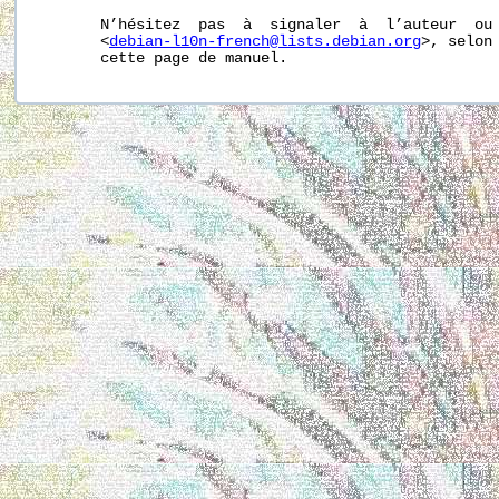
       N’hésitez  pas  à  signaler  à  l’auteur  ou 
       <
debian-l10n-french@lists.debian.org
>, selon 