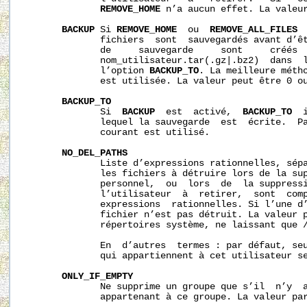
REMOVE_HOME
 n’a aucun effet. La valeur
BACKUP
 Si 
REMOVE_HOME
  ou  
REMOVE_ALL_FILES
 
              fichiers  sont  sauvegardés avant d’êt
              de     sauvegarde     sont     créés  
              nom_utilisateur.tar(.gz|.bz2)  dans  l
              l’option 
BACKUP_TO
. La meilleure métho
              est utilisée. La valeur peut être 0 ou
BACKUP_TO
              Si  
BACKUP
  est  activé,  
BACKUP_TO
  
              lequel la sauvegarde  est  écrite.  Pa
              courant est utilisé.

NO_DEL_PATHS
              Liste d’expressions rationnelles, sépa
              les fichiers à détruire lors de la sup
              personnel,  ou  lors  de  la suppressi
              l’utilisateur  à  retirer,  sont  comp
              expressions  rationnelles. Si l’une d’
              fichier n’est pas détruit. La valeur p
              répertoires système, ne laissant que /
              En  d’autres  termes : par défaut, seu
              qui appartiennent à cet utilisateur se
ONLY_IF_EMPTY
              Ne supprime un groupe que s’il  n’y  a
              appartenant à ce groupe. La valeur par