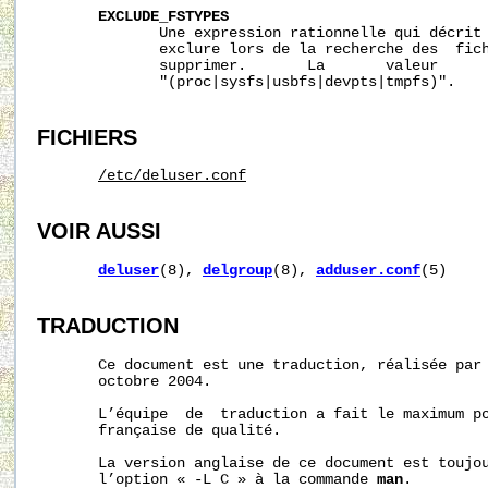
EXCLUDE_FSTYPES
              Une expression rationnelle qui décrit 
              exclure lors de la recherche des  fich
              supprimer.       La       valeur      
              "(proc|sysfs|usbfs|devpts|tmpfs)".

FICHIERS
/etc/deluser.conf
VOIR AUSSI
deluser
(8), 
delgroup
(8), 
adduser.conf
(5)

TRADUCTION
       Ce document est une traduction, réalisée par 
       octobre 2004.

       L’équipe  de  traduction a fait le maximum po
       française de qualité.

       La version anglaise de ce document est toujou
       l’option « -L C » à la commande 
man
.
