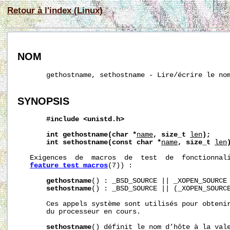
Retour à l'index (Linux)
NOM
       gethostname, sethostname - Lire/écrire le nom
SYNOPSIS
#include
<unistd.h>
int
gethostname(char
*
name
,
size_t
len
);
int
sethostname(const
char
*
name
,
size_t
len
   Exigences  de  macros  de  test  de  fonctionnali
feature_test_macros
(7)) :

gethostname
() : _BSD_SOURCE || _XOPEN_SOURCE 
sethostname
() : _BSD_SOURCE || (_XOPEN_SOURCE
       Ces appels système sont utilisés pour obtenir
       du processeur en cours.

sethostname
() définit le nom d’hôte à la vale