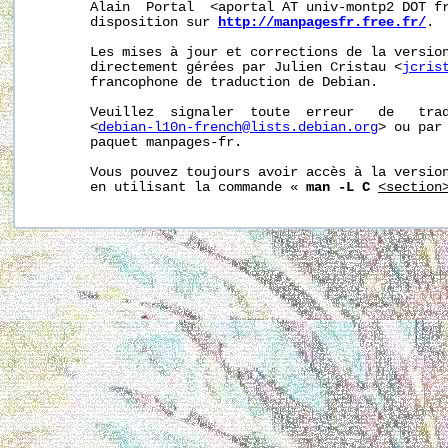
       Alain  Portal  <aportal AT univ-montp2 DOT fr
       disposition sur 
http://manpagesfr.free.fr/
.

       Les mises à jour et corrections de la version
       directement gérées par Julien Cristau <
jcris
       francophone de traduction de Debian.

       Veuillez  signaler  toute  erreur   de   trad
       <
debian-l10n-french@lists.debian.org
> ou par 
       paquet manpages-fr.

       Vous pouvez toujours avoir accès à la version
       en utilisant la commande « 
man -L C
<section