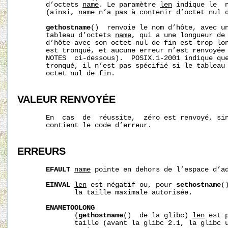
       d’octets 
name
. Le paramètre 
len
 indique le  
       (ainsi, 
name
 n’a pas à contenir d’octet nul d
gethostname
()  renvoie le nom d’hôte, avec un
       tableau d’octets 
name
, qui a une longueur de
       d’hôte avec son octet nul de fin est trop lon
       est tronqué, et aucune erreur n’est renvoyée 
       NOTES  ci-dessous).  POSIX.1-2001 indique que
       tronqué, il n’est pas spécifié si le tableau 
       octet nul de fin.

VALEUR RENVOYÉE
       En  cas  de  réussite,  zéro est renvoyé, si
       contient le code d’erreur.

ERREURS
EFAULT
name
 pointe en dehors de l’espace d’ad
EINVAL
len
 est négatif ou, pour 
sethostname
(
              la taille maximale autorisée.

ENAMETOOLONG
              (
gethostname
()  de la glibc) 
len
 est 
              taille (avant la glibc 2.1, la glibc 