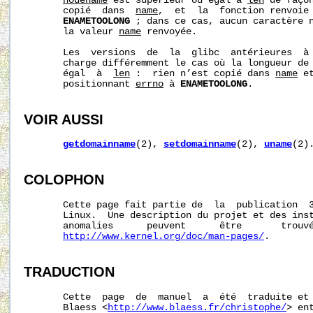
nodename
 est supérieur ou égal à 
len
 de façon
       copié  dans  
name
,  et  la  fonction renvoie
ENAMETOOLONG
 ; dans ce cas, aucun caractère n
       la valeur 
name
 renvoyée.

       Les  versions  de  la  glibc  antérieures  à 
       charge différemment le cas où la longueur de
       égal  à  
len
 :  rien n’est copié dans 
name
 e
       positionnant 
errno
 à 
ENAMETOOLONG
.

VOIR AUSSI
getdomainname
(2), 
setdomainname
(2), 
uname
(2).
COLOPHON
       Cette page fait partie de  la  publication  
       Linux.  Une description du projet et des inst
       anomalies      peuvent      être       trouvé
http://www.kernel.org/doc/man-pages/
.

TRADUCTION
       Cette  page  de  manuel  a  été  traduite et 
       Blaess <
http://www.blaess.fr/christophe/
> en