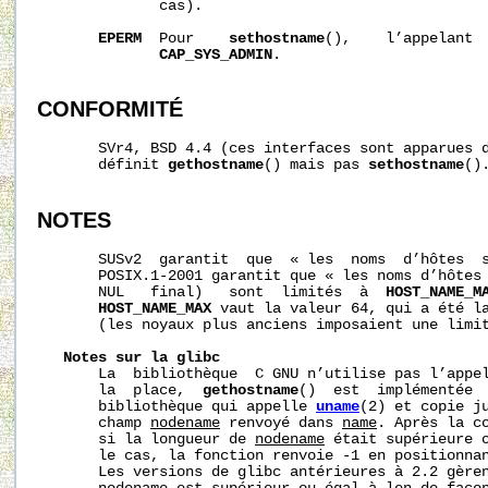
              cas).

EPERM
  Pour    
sethostname
(),    l’appelant  
CAP_SYS_ADMIN
.

CONFORMITÉ
       SVr4, BSD 4.4 (ces interfaces sont apparues d
       définit 
gethostname
() mais pas 
sethostname
().
NOTES
       SUSv2  garantit  que  « les  noms  d’hôtes  s
       POSIX.1-2001 garantit que « les noms d’hôtes 
       NUL   final)   sont  limités  à  
HOST_NAME_M
HOST_NAME_MAX
 vaut la valeur 64, qui a été la
       (les noyaux plus anciens imposaient une limit
Notes
sur
la
glibc
       La  bibliothèque  C GNU n’utilise pas l’appe
       la  place,  
gethostname
()  est  implémentée  
       bibliothèque qui appelle 
uname
(2) et copie j
       champ 
nodename
 renvoyé dans 
name
. Après la co
       si la longueur de 
nodename
 était supérieure 
       le cas, la fonction renvoie -1 en positionna
       Les versions de glibc antérieures à 2.2 gèren