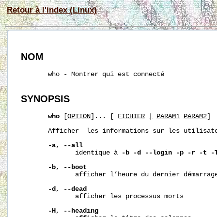
Retour à l'index (Linux)
NOM
       who - Montrer qui est connecté

SYNOPSIS
who
 [
OPTION
]... [ 
FICHIER
|
PARAM1
PARAM2
]

       Afficher  les informations sur les utilisate
-a
, 
--all
              identique à 
-b
-d
--login
-p
-r
-t
-
-b
, 
--boot
              afficher l’heure du dernier démarrage
-d
, 
--dead
              afficher les processus morts

-H
, 
--heading