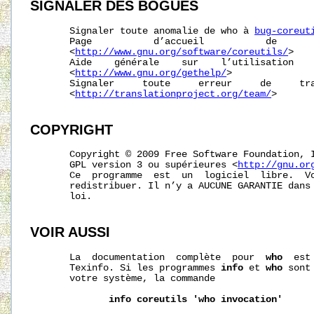
SIGNALER
DES
BOGUES
       Signaler toute anomalie de who à 
bug-coreut
       Page           d’accueil           de       
       <
http://www.gnu.org/software/coreutils/
>

       Aide    générale    sur    l’utilisation    
       <
http://www.gnu.org/gethelp/
>

       Signaler     toute     erreur     de     tra
       <
http://translationproject.org/team/
>

COPYRIGHT
       Copyright © 2009 Free Software Foundation, I
       GPL version 3 ou supérieures <
http://gnu.or
       Ce  programme  est  un  logiciel  libre.  Vo
       redistribuer. Il n’y a AUCUNE GARANTIE dans 
       loi.

VOIR AUSSI
       La  documentation  complète  pour  
who
  est
       Texinfo. Si les programmes 
info
 et 
who
 sont
       votre système, la commande

info
coreutils
'who
invocation'