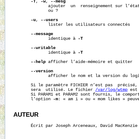
-T
, 
-w
, 
--mesg
              ajouter  un  renseignement sur l’état
              ou ?

-u
, 
--users
              lister les utilisateurs connectés

--message
              identique à 
-T
--writable
              identique à 
-T
--help
 afficher l’aide-mémoire et quitter

--version
              afficher le nom et la version du logi
       Si le paramètre FICHIER n’est pas  précisé,
       sera  utilisé. Le fichier 
/var/log/wtmp
 est
       Si PARAM1 et PARAM2 sont fournis, le comport
       l’option 
-m
: « am i » ou « mom likes » peuve
AUTEUR
       Écrit par Joseph Arceneaux, David MacKenzie 