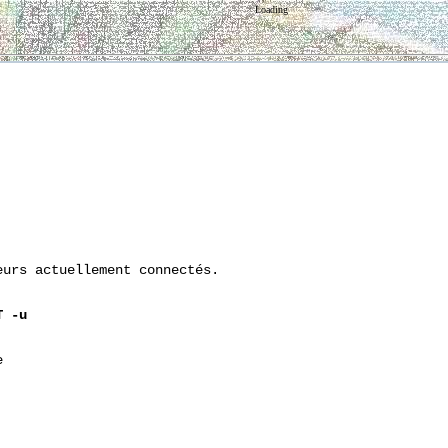
Loading
urs actuellement connectés.

T
-u

