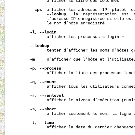
              afficher le titre des colonnes

--ips
  afficher les adresses  IP  plutôt  qu
--lookup
,  la  représentation  est  s
              l’adresse IP enregistrée si elle est 
              le nom d’hôte enregistré.

-l
, 
--login
              afficher les processus « login »

--lookup
              tenter d’afficher les noms d’hôtes gr
-m
     n’afficher que l’hôte et l’utilisateu
-p
, 
--process
              afficher la liste des processus lancé
-q
, 
--count
              afficher tous les utilisateurs connec
-r
, 
--runlevel
              afficher le niveau d’exécution (runle
-s
, 
--short
              afficher seulement le nom, la ligne e
-t
, 
--time
              afficher la date du dernier changemen