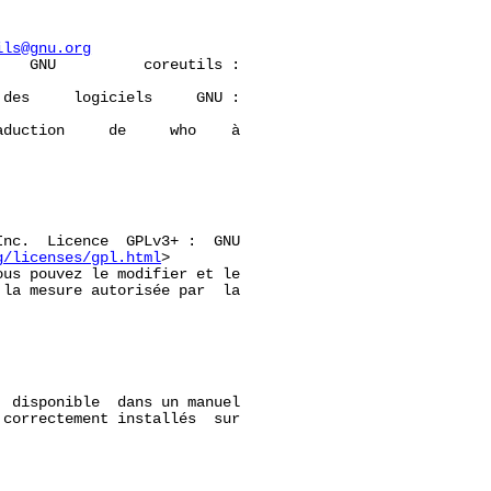
ils@gnu.org
   GNU          coreutils :

des     logiciels     GNU :

duction     de     who    à

nc.  Licence  GPLv3+ :  GNU

g/licenses/gpl.html
>

us pouvez le modifier et le

la mesure autorisée par  la

  disponible  dans un manuel

 correctement installés  sur
