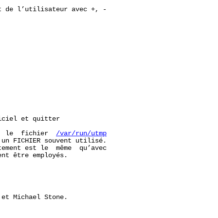
 de l’utilisateur avec +, -

ciel et quitter

  le  fichier  
/var/run/utmp
 un FICHIER souvent utilisé.

ement est le  même  qu’avec

nt être employés.

et Michael Stone.
