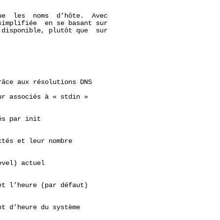
e  les  noms  d’hôte.  Avec

implifiée  en se basant sur

disponible, plutôt que  sur

âce aux résolutions DNS

r associés à « stdin »

s par init

tés et leur nombre

vel) actuel

t l’heure (par défaut)

t d’heure du système
