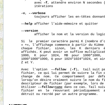
              avec 
-f
, attendre environ N secondes (
              itérations

-v
, 
--verbose
              toujours afficher les en-têtes donnant
--help
 afficher l’aide-mémoire et quitter

--version
              afficher le nom et la version du logic
       Si  le  premier caractère parmi K (nombre d’o
       « +», l’affichage commence à partir du Kième 
       chaque  fichier,  sinon,  les  K  derniers  é
       affichés. K peut avoir un suffixe multiplicat
       1000,  K  pour  1024,  MB  pour  1000*1000,  
       1000*1000*1000, G pour 1024*1024*1024, et ain
       Z et Y.

       Avec  l’option  
--follow
  (
-f
),  tail suit pa
       fichier, ce qui lui permet de suivre la fin d
       change  de  nom.  Ce  comportement  par  défa
       lorsqu’on désire vraiment suivre le nom du fi
       descripteur de fichier (par exemple, lors de 
       Utiliser 
--follow
=
name
 dans ce cas. Tail suiv
       fichier  en  le  réouvrant  périodiquement  a
       détruit ou recréé par un autre programme.
