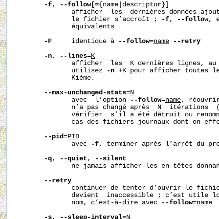
-f
, 
--follow[=
{name|descriptor}]

              afficher  les  dernières données ajout
              le fichier s’accroît ; 
-f
, 
--follow
, 
              équivalents

-F
     identique à 
--follow
=
name
--retry
-n
, 
--lines
=
K
              afficher  les  K dernières lignes, au 
              utilisez 
-n
 +K pour afficher toutes le
              Kième.

--max-unchanged-stats
=
N
              avec  l’option 
--follow
=
name
, réouvrir
              n’a pas changé après  N  itérations  (
              vérifier  s’il a été détruit ou renomm
              cas des fichiers journaux dont on effe
--pid
=
PID
              avec 
-f
, terminer après l’arrêt du pro
-q
, 
--quiet
, 
--silent
              ne jamais afficher les en-têtes donnan
--retry
              continuer de tenter d’ouvrir le fichie
              devient  inaccessible ; c’est utile lo
              nom, c’est-à-dire avec 
--follow
=
name
-s
, 
--sleep-interval
=
N