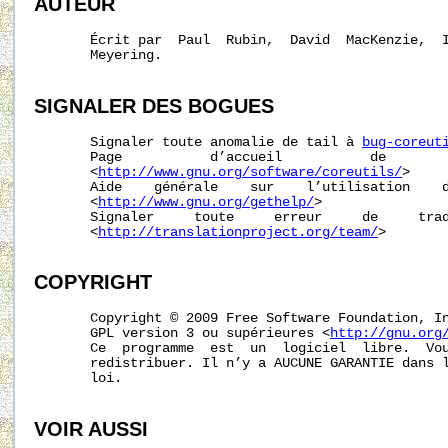
AUTEUR
       Écrit par  Paul  Rubin,  David  MacKenzie,  I
       Meyering.

SIGNALER
DES
BOGUES
       Signaler toute anomalie de tail à 
bug-coreut
       Page           d’accueil           de        
       <
http://www.gnu.org/software/coreutils/
>

       Aide    générale    sur    l’utilisation    d
       <
http://www.gnu.org/gethelp/
>

       Signaler     toute     erreur     de     trad
       <
http://translationproject.org/team/
>

COPYRIGHT
       Copyright © 2009 Free Software Foundation, In
       GPL version 3 ou supérieures <
http://gnu.org
       Ce  programme  est  un  logiciel  libre.  Vou
       redistribuer. Il n’y a AUCUNE GARANTIE dans l
       loi.

VOIR AUSSI