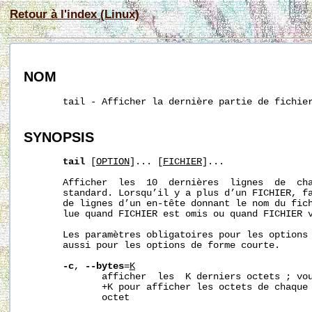
Retour à l'index (Linux)
NOM
       tail - Afficher la dernière partie de fichier
SYNOPSIS
tail
 [
OPTION
]... [
FICHIER
]...

       Afficher  les  10  dernières  lignes  de  cha
       standard. Lorsqu’il y a plus d’un FICHIER, fa
       de lignes d’un en-tête donnant le nom du fich
       lue quand FICHIER est omis ou quand FICHIER v
       Les paramètres obligatoires pour les options 
       aussi pour les options de forme courte.

-c
, 
--bytes
=
K
              afficher  les  K derniers octets ; vo
              +K pour afficher les octets de chaque 
              octet
