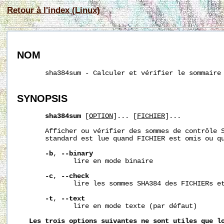
Retour à l'index (Linux)
NOM
       sha384sum - Calculer et vérifier le sommaire 
SYNOPSIS
sha384sum
 [
OPTION
]... [
FICHIER
]...

       Afficher ou vérifier des sommes de contrôle S
       standard est lue quand FICHIER est omis ou qu
-b
, 
--binary
              lire en mode binaire

-c
, 
--check
              lire les sommes SHA384 des FICHIERs et
-t
, 
--text
              lire en mode texte (par défaut)

Les
trois
options
suivantes
ne
sont
utiles
que
l