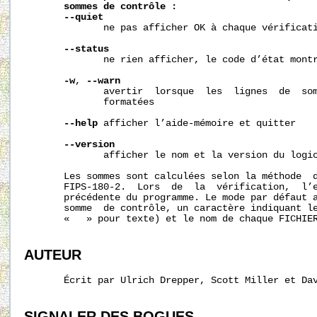
sommes
de
contrôle
:
--quiet
              ne pas afficher OK à chaque vérificati
--status
              ne rien afficher, le code d’état montr
-w
, 
--warn
              avertir  lorsque  les  lignes  de  som
              formatées

--help
 afficher l’aide-mémoire et quitter

--version
              afficher le nom et la version du logic
       Les sommes sont calculées selon la méthode  d
       FIPS-180-2.  Lors  de  la  vérification,  l’e
       précédente du programme. Le mode par défaut a
       somme  de contrôle, un caractère indiquant le
       «   » pour texte) et le nom de chaque FICHIER
AUTEUR
       Écrit par Ulrich Drepper, Scott Miller et Dav
SIGNALER
DES
BOGUES