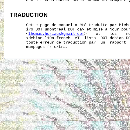
       devrait vous donner accès au manuel complet (
TRADUCTION
       Cette page de manuel a été traduite par Miche
       iro DOT umontreal DOT ca> et mise à jour pour
       <
thomas.huriaux@gmail.com
>    et    les    me
       <debian-l10n-french  AT  lists  DOT debian DO
       toute erreur de traduction par  un  rapport  