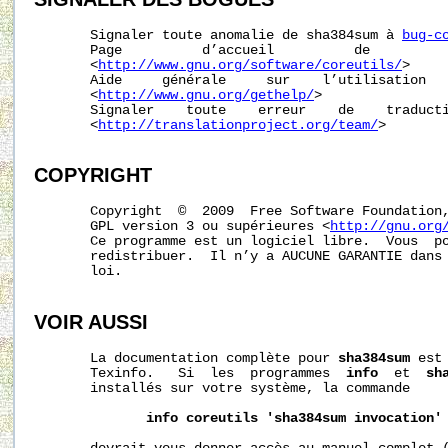
       Signaler toute anomalie de sha384sum à 
bug-c
       Page          d’accueil          de          
       <
http://www.gnu.org/software/coreutils/
>

       Aide     générale     sur    l’utilisation   
       <
http://www.gnu.org/gethelp/
>

       Signaler    toute    erreur    de    traducti
       <
http://translationproject.org/team/
>

COPYRIGHT
       Copyright  ©  2009  Free Software Foundation,
       GPL version 3 ou supérieures <
http://gnu.org
       Ce programme est un logiciel libre.  Vous  po
       redistribuer.  Il n’y a AUCUNE GARANTIE dans 
       loi.

VOIR AUSSI
       La documentation complète pour 
sha384sum
 est
       Texinfo.   Si  les  programmes  
info
  et  
sh
       installés sur votre système, la commande

info
coreutils
'sha384sum
invocation'