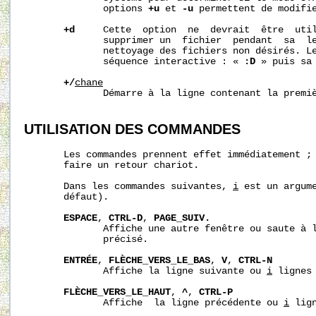
              options 
+u
 et 
-u
 permettent de modifie
+d
     Cette  option  ne  devrait  être  util
              supprimer un  fichier  pendant  sa  le
              nettoyage des fichiers non désirés. Le
              séquence interactive : « 
:D
 » puis sa
+/
cha
ne
              Démarre à la ligne contenant la premi
UTILISATION
DES
COMMANDES
       Les commandes prennent effet immédiatement ; 
       faire un retour chariot.

       Dans les commandes suivantes, 
i
 est un argume
       défaut).

ESPACE
, 
CTRL-D
, 
PAGE_SUIV.
              Affiche une autre fenêtre ou saute à 
              précisé.

ENTRÉE
, 
FLÈCHE_VERS_LE_BAS
, 
V
, 
CTRL-N
              Affiche la ligne suivante ou 
i
 lignes 
FLÈCHE_VERS_LE_HAUT
, 
^
, 
CTRL-P
              Affiche  la ligne précédente ou 
i
 lig