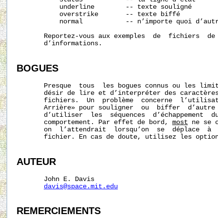
           underline        -- texte souligné

           overstrike       -- texte biffé

           normal           -- n’importe quoi d’autr
       Reportez-vous aux exemples  de  fichiers  de 
       d’informations.

BOGUES
       Presque  tous  les bogues connus ou les limi
       désir de lire et d’interpréter des caractères
       fichiers.  Un  problème  concerne  l’utilisat
       Arrière» pour souligner  ou  biffer  d’autre
       d’utiliser  les  séquences  d’échappement  du
       comportement. Par effet de bord, 
most
 ne se 
       on  l’attendrait  lorsqu’on  se  déplace  à  
       fichier. En cas de doute, utilisez les optio
AUTEUR
       John E. Davis

davis@space.mit.edu
REMERCIEMENTS