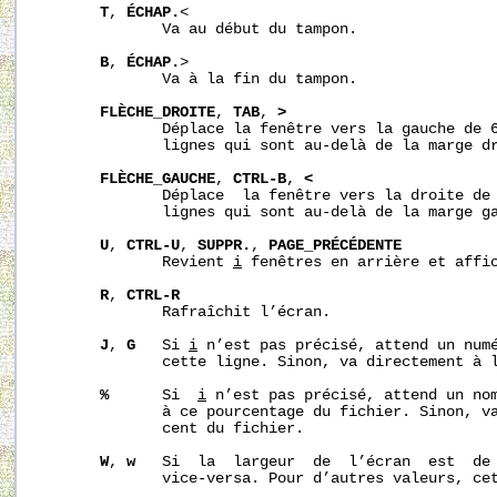
T
, 
ÉCHAP.
<

              Va au début du tampon.

B
, 
ÉCHAP.
>

              Va à la fin du tampon.

FLÈCHE_DROITE
, 
TAB
, 
>
              Déplace la fenêtre vers la gauche de 
              lignes qui sont au-delà de la marge dr
FLÈCHE_GAUCHE
, 
CTRL-B
, 
<
              Déplace  la fenêtre vers la droite de
              lignes qui sont au-delà de la marge ga
U
, 
CTRL-U
, 
SUPPR.
, 
PAGE_PRÉCÉDENTE
              Revient 
i
 fenêtres en arrière et affic
R
, 
CTRL-R
              Rafraîchit l’écran.

J
, 
G
   Si 
i
 n’est pas précisé, attend un numé
              cette ligne. Sinon, va directement à 
%
      Si  
i
 n’est pas précisé, attend un nom
              à ce pourcentage du fichier. Sinon, v
              cent du fichier.

W
, 
w
   Si  la  largeur  de  l’écran  est  de 
              vice-versa. Pour d’autres valeurs, cet