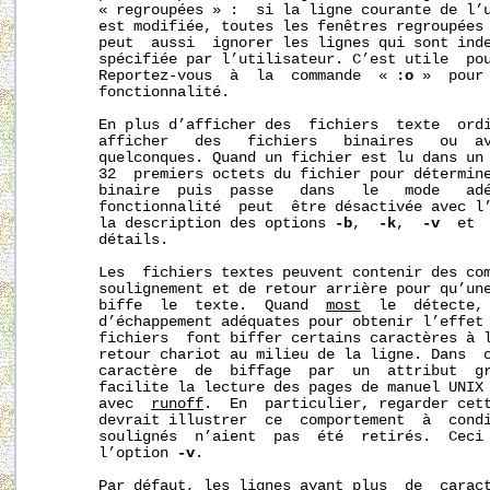
       « regroupées » :  si la ligne courante de l’u
       est modifiée, toutes les fenêtres regroupées
       peut  aussi  ignorer les lignes qui sont inde
       spécifiée par l’utilisateur. C’est utile  pou
       Reportez-vous  à  la  commande  « 
:o
 »  pour 
       fonctionnalité.

       En plus d’afficher des  fichiers  texte  ord
       afficher   des   fichiers   binaires   ou  av
       quelconques. Quand un fichier est lu dans un
       32  premiers octets du fichier pour détermine
       binaire  puis  passe   dans   le   mode   adé
       fonctionnalité  peut  être désactivée avec l
       la description des options 
-b
,  
-k
,  
-v
  et 
       détails.

       Les  fichiers textes peuvent contenir des com
       soulignement et de retour arrière pour qu’une
       biffe  le  texte.  Quand  
most
  le  détecte, 
       d’échappement adéquates pour obtenir l’effet 
       fichiers  font biffer certains caractères à l
       retour chariot au milieu de la ligne. Dans  
       caractère  de  biffage  par  un  attribut  gr
       facilite la lecture des pages de manuel UNIX 
       avec  
runoff
.  En  particulier, regarder cet
       devrait illustrer  ce  comportement  à  condi
       soulignés  n’aient  pas  été  retirés.  Ceci 
       l’option 
-v
.

       Par défaut, les lignes ayant plus  de  caract