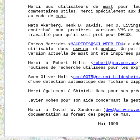
       Merci  aux  utilisateurs  de  
most
  pour  leu
       commentaires utiles. Merci spécialement aux i
       au code de 
most
.

       Mats Akerberg, Henk D. Davids, Rex O. Livings
       contribué  aux  premières  versions VMS de 
m
       travaillé pour qu’il soit prêt pour DECUS.

       Foteos Macrides <
MACRIDES@SCI.WFEB.EDU
> a ad
       utilisable  dans  
cswing
  et 
gopher
. Un petit
       version actuelle de 
most
 ont été inspirées pa
       Merci  à  Robert  Mills  <
robert@jna.com.au
>
       routines de recherche utilisées pour les expr
       Sven Oliver Moll <
smol0075@rz.uni-hildesheim
       d’une détection automatique des fichiers zipp
       Merci également à Shinichi Hama pour ses pré
       Javier Kohen pour son aide concernant la gest
       Merci  à  David  W. Sanderson (
dws@cs.wisc.e
       documentation au format des pages de man.
