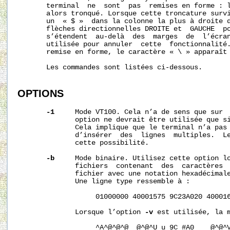
       terminal  ne  sont  pas  remises en forme : l
       alors tronqué. Lorsque cette troncature survi
       un  « $ »  dans la colonne la plus à droite d
       flèches directionnelles DROITE et  GAUCHE  po
       s’étendent  au-delà  des  marges  de  l’écra
       utilisée pour annuler  cette  fonctionnalité.
       remise en forme, le caractère « \ » apparaît 
       Les commandes sont listées ci-dessous.

OPTIONS
-1
     Mode VT100. Cela n’a de sens que sur  
              option ne devrait être utilisée que si
              Cela implique que le terminal n’a pas 
              d’insérer  des  lignes  multiples.  Le
              cette possibilité.

-b
     Mode binaire. Utilisez cette option lo
              fichiers  contenant  des  caractères 
              fichier avec une notation hexadécimale
              Une ligne type ressemble à :

                   01000000 40001575 9C23A020 400016
              Lorsque l’option 
-v
 est utilisée, la m
                   ^A^@^@^@  @^@^U u 9C #A0    @^@^V