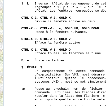
l
, 
L
   Inverse  l’état de regroupement de cet
              regroupée s’il y a un « * » sur  le  b
              d’état. Les fenêtres regroupées se dép
CTRL-X
2
, 
CTRL-W
2
, 
GOLD
X
              Divise la fenêtre active en deux.

CTRL-X
o
, 
CTRL-W
o
, 
o
, 
GOLD
UP
, 
GOLD
DOWN
              Passe à la fenêtre suivante.

CTRL-X
0
, 
CTRL-W
0
, 
GOLD
V
              Efface la fenêtre active.

CTRL-X
1
, 
CTRL-W
1
, 
GOLD
O
              Efface toutes les fenêtres sauf une.

E
, 
e
   Édite ce fichier.

$
, 
ÉCHAP.
$
              Le  comportement  de  cette  commande 
              d’exploitation. Sur VMS, 
most
 démarre 
              l’utilisateur   quitte  le  processus
              systèmes UNIX , 
most
 se met simplement
:n
     Passe au  prochain  nom  de  fichier  
              commande.  Utilisez  les flèches direc
              reculer dans la liste des fichiers. «
              et n’importe quelle autre touche sélec