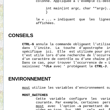
              colonne. Appliquée à l’exemple ci-des
                   int main(int argc, char **argv)..
                   }

              le « ... » indiquant  que  les  lignes
              affichées.

CONSEILS
CTRL-G
 annule la commande obligeant l’utilisa
       dans  l’invite.  La  touche  d’apostrophe  in
       spécifique  ici.  Elle  est utilisée pour pro
       C’est utile lors d’une recherche de l’occurre
       d’un caractère de contrôle ou d’une chaîne pl
       Dans ce cas, pour trouver l’occurrence de « L
       saisissez ‘
^JLe
 avec ‘ protégeant le 
CTRL-J
.

ENVIRONNEMENT
most
 utilise les variables d’environnement su
MOST_SWITCHES
              Cette  variable  configure  les  varia
              courante. Par exemple, certaines  pers
most
  avec  l’option 
-s
 permettant de 
              vides en trop. Sur  VMS,  cela  est  f