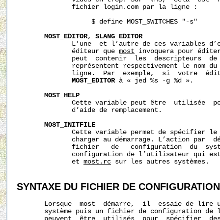
              fichier login.com par la ligne :

                   $ define MOST_SWITCHES "-s"

MOST_EDITOR
, 
SLANG_EDITOR
              L’une  et l’autre de ces variables d’e
              éditeur que 
most
 invoquera pour éditer
              peut  contenir  les  descripteurs  de 
              représentent respectivement le nom du 
              ligne.  Par  exemple,  si  votre  édit
MOST_EDITOR
 à « jed %s -g %d ».

MOST_HELP
              Cette variable peut être  utilisée  po
              d’aide de remplacement.

MOST_INITFILE
              Cette variable permet de spécifier le 
              charger au démarrage. L’action par  dé
              fichier   de   configuration  du  syst
              configuration de l’utilisateur qui es
              et 
most.rc
 sur les autres systèmes.

SYNTAXE
DU
FICHIER
DE
CONFIGURATION
       Lorsque  most  démarre,  il  essaie de lire u
       système puis un fichier de configuration de l
       peuvent  être  utilisés  pour  spécifier  des