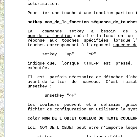
       colorisation.

       Pour lier une touche à une fonction particuli
setkey
nom_de_la_fonction
séquence_de_touche
       La    commande   
setkey
   a   besoin   de   2
nom_de_la_fonction
 spécifie la fonction  qui 
       réponse  aux  touches  spécifiées  lorsque l’
       touches correspondant à l’argument 
s
quence_d
             setkey   "up"     "^P"

       indique que,  lorsque  
CTRL-P
  est  pressé, 
       exécutée.

       Il  est  parfois nécessaire de détacher d’abo
       avant de la lier  de  nouveau.  C’est  faisab
unsetkey
 :

              unsetkey "^F"

       Les  couleurs  peuvent  être  définies  grâc
       fichier de configuration en utilisant la synt
color
NOM_DE_L_OBJET
COULEUR_DU_TEXTE
COULEU
       Ici, NOM_DE_L_OBJET peut être n’importe leque
           status           -- la ligne d’état
