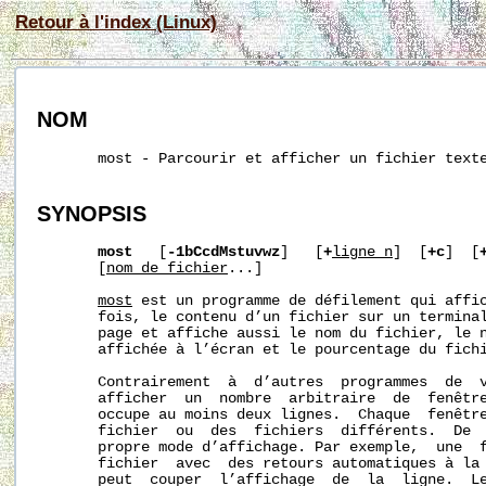
Retour à l'index (Linux)
NOM
       most - Parcourir et afficher un fichier texte
SYNOPSIS
most
   [
-1bCcdMstuvwz
]   [
+
ligne_n
]  [
+c
]  [
       [
nom_de_fichier
...]

most
 est un programme de défilement qui affic
       fois, le contenu d’un fichier sur un terminal
       page et affiche aussi le nom du fichier, le n
       affichée à l’écran et le pourcentage du fichi
       Contrairement  à  d’autres  programmes  de  
       afficher  un  nombre  arbitraire  de  fenêtre
       occupe au moins deux lignes.  Chaque  fenêtre
       fichier  ou  des  fichiers  différents.  De  
       propre mode d’affichage. Par exemple,  une  f
       fichier  avec  des retours automatiques à la 
       peut  couper  l’affichage  de  la  ligne.  Le