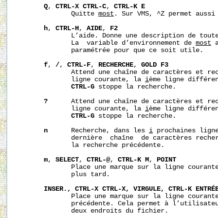
Q
, 
CTRL-X
CTRL-C
, 
CTRL-K
E
              Quitte 
most
. Sur VMS, ^Z permet aussi 
h
, 
CTRL-H
, 
AIDE
, 
F2
              L’aide. Donne une description de tout
              La  variable d’environnement de 
most
 
              paramétrée pour que ce soit utile.

f
, 
/
, 
CTRL-F
, 
RECHERCHE
, 
GOLD
F3
              Attend une chaîne de caractères et rec
              ligne courante, la 
i
ème ligne différen
CTRL-G
 stoppe la recherche.

?
      Attend une chaîne de caractères et rec
              ligne courante, la 
i
ème ligne différen
CTRL-G
 stoppe la recherche.

n
      Recherche, dans les 
i
 prochaines ligne
              dernière  chaîne  de caractères recher
              la recherche précédente.

m
, 
SELECT
, 
CTRL-@
, 
CTRL-K
M
, 
POINT
              Place une marque sur la ligne courante
              plus tard.

INSER.,
CTRL-X
CTRL-X,
VIRGULE,
CTRL-K
ENTRÉ
              Place une marque sur la ligne courante
              précédente. Cela permet à l’utilisateu
              deux endroits du fichier.
