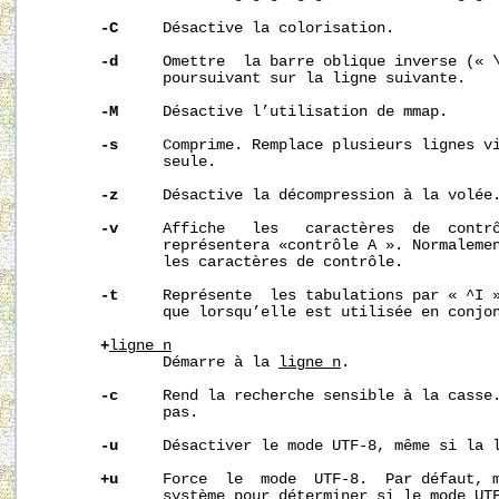
-C
     Désactive la colorisation.

-d
     Omettre  la barre oblique inverse (« \
              poursuivant sur la ligne suivante.

-M
     Désactive l’utilisation de mmap.

-s
     Comprime. Remplace plusieurs lignes vi
              seule.

-z
     Désactive la décompression à la volée.
-v
     Affiche   les   caractères  de  contrô
              représentera «contrôle A ». Normaleme
              les caractères de contrôle.

-t
     Représente  les tabulations par « ^I »
              que lorsqu’elle est utilisée en conjo
+
ligne_n
              Démarre à la 
ligne_n
.

-c
     Rend la recherche sensible à la casse.
              pas.

-u
     Désactiver le mode UTF-8, même si la l
+u
     Force  le  mode  UTF-8.  Par défaut, m
              système pour déterminer si le mode UTF