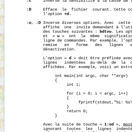
:c
     Inverse la sensibilité à la casse de l
:D
     Efface  le  fichier  courant. Cette co
              l’option 
+d
.

:o
, 
:O
 Inverse diverses options. Avec  cette
              affiche  une  invite demandant à l’uti
              des touches suivantes : 
bdtvw
. Les op
              et  « 
w
 »  ont  la  même  significatio
              ligne de commandes. Par exemple, l’op
              remise   en   forme   des   lignes   e
              désactivation.

              L’option « 
d
 » doit être préfixée ave
              lignes   indentées  au-delà  de  la  
              affichées. Par exemple, voici un extra
                   int main(int argc, char **argv)

                   {

                        int i;

                        for (i = 0; i < argc, i++)

                        {

                             fprintf(stdout,"%i: %s\
                        }

                        return 0;

                   }

              Avec la suite de touche « 
1:od
 », 
mos
              ignorant  toutes  les  lignes  indenté