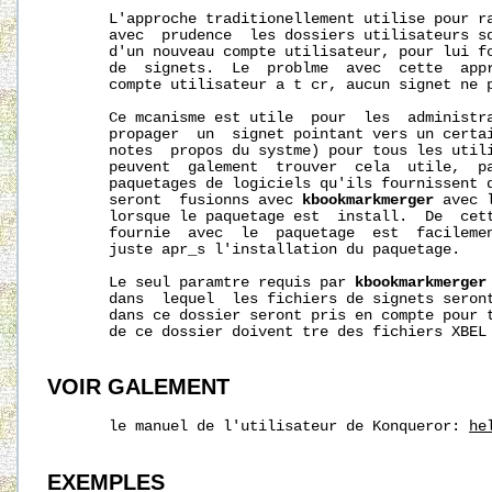
       L'approche traditionellement utilise pour ra
       avec  prudence  les dossiers utilisateurs sq
       d'un nouveau compte utilisateur, pour lui fo
       de  signets.  Le  problme  avec  cette  appr
       compte utilisateur a t cr, aucun signet ne p
       Ce mcanisme est utile  pour  les  administra
       propager  un  signet pointant vers un certai
       notes  propos du systme) pour tous les utili
       peuvent  galement  trouver  cela  utile,  pa
       paquetages de logiciels qu'ils fournissent d
       seront  fusionns avec 
kbookmarkmerger
 avec 
       lorsque le paquetage est  install.  De  cett
       fournie  avec  le  paquetage  est  facilemen
       juste apr_s l'installation du paquetage.

       Le seul paramtre requis par 
kbookmarkmerger
       dans  lequel  les fichiers de signets seront
       dans ce dossier seront pris en compte pour t
       de ce dossier doivent tre des fichiers XBEL 
VOIR
GALEMENT
       le manuel de l'utilisateur de Konqueror: 
he
EXEMPLES