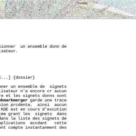
Loading
ionner  un ensemble donn de

sateur.

...] {dossier}

ner un ensemble de  signets

isateur n'a encore cr aucun

e et les signets donns sont

okmarkmerger
 garde une trace

ion prcdente,  ainsi  aucun

KDE est en cours d'excution

me grant les  signets  dans

ans la liste des signets de

plications  accdant   cette

nt compte instantanment des
