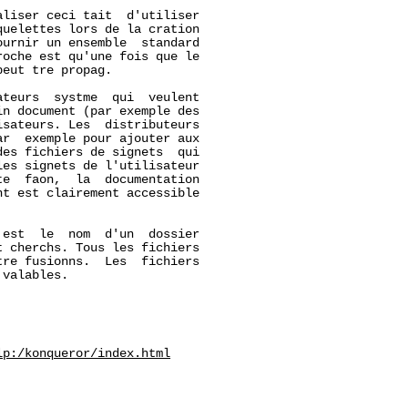
liser ceci tait  d'utiliser

uelettes lors de la cration

urnir un ensemble  standard

oche est qu'une fois que le

eut tre propag.

teurs  systme  qui  veulent

n document (par exemple des

sateurs. Les  distributeurs

r  exemple pour ajouter aux

es fichiers de signets  qui

les signets de l'utilisateur

e  faon,  la  documentation

t est clairement accessible

 est  le  nom  d'un  dossier

 cherchs. Tous les fichiers

re fusionns.  Les  fichiers

valables.

lp:/konqueror/index.html