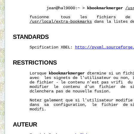
              jean@hal9000:~ > 
kbookmarkmerger
/us
       fusionne     tous    les    fichiers    de  
/usr/local/extra-bookmarks
 dans la listes de
STANDARDS
       Spcification XBEL: 
http://pyxml.sourceforge
RESTRICTIONS
       Lorsque 
kbookmarkmerger
 dtermine si un fichi
       avec  les signets de l'utilisateur ou non, i
       de fichier - le contenu n'est pas vrifi  du 
       modifier  le  contenu  d'un  fichier  de  si
       dclenchera pas de nouvelle fusion.

       Notez galement que si l'utilisateur modifie 
       dans  sa  configuration,  le  fichier  de si
       modifi.

AUTEUR