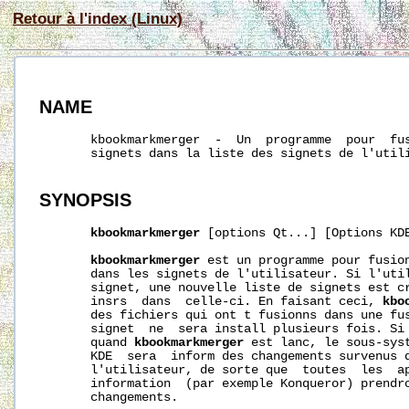
Retour à l'index (Linux)
NAME
       kbookmarkmerger  -  Un  programme  pour  fus
       signets dans la liste des signets de l'utili
SYNOPSIS
kbookmarkmerger
 [options Qt...] [Options KDE
kbookmarkmerger
 est un programme pour fusion
       dans les signets de l'utilisateur. Si l'util
       signet, une nouvelle liste de signets est cr
       insrs  dans  celle-ci. En faisant ceci, 
kbo
       des fichiers qui ont t fusionns dans une fus
       signet  ne  sera install plusieurs fois. Si 
       quand 
kbookmarkmerger
 est lanc, le sous-syst
       KDE  sera  inform des changements survenus d
       l'utilisateur, de sorte que  toutes  les  ap
       information  (par exemple Konqueror) prendro
       changements.
