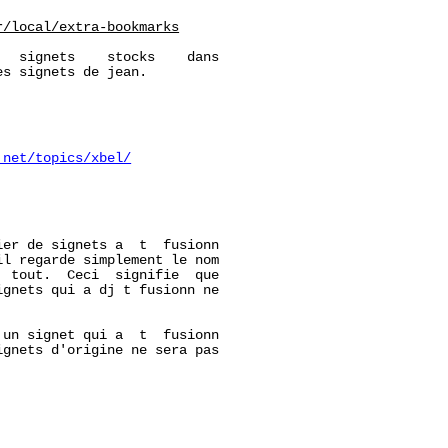
r/local/extra-bookmarks
  signets    stocks    dans

s signets de jean.

.net/topics/xbel/
er de signets a  t  fusionn

l regarde simplement le nom

 tout.  Ceci  signifie  que

gnets qui a dj t fusionn ne

un signet qui a  t  fusionn

gnets d'origine ne sera pas
