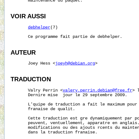
       maintenance du paquet.

VOIR AUSSI
debhelper
(7)

       Ce programme fait partie de debhelper.

AUTEUR
       Joey Hess <
joeyh@debian.org
>

TRADUCTION
       Valry Perrin <
valery.perrin.debian@free.fr
> 
       Dernire mise  jour le 29 septembre 2009.

       L'quipe de traduction a fait le maximum pour 
       franaise de qualit.

       Cette traduction est gre dynamiquement par po
       peuvent, ventuellement, apparatre en anglais.
       modifications ou des ajouts rcents du mainten
       dans la traduction franaise.
