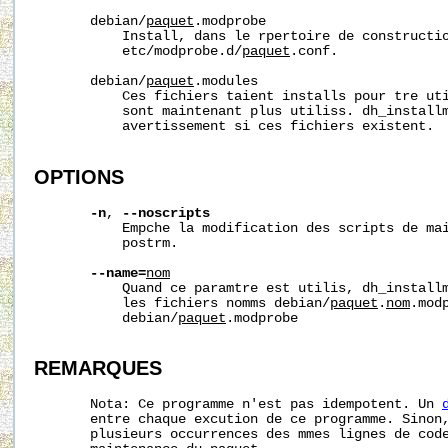
       debian/
paquet
.modprobe

           Install, dans le rpertoire de constructio
           etc/modprobe.d/
paquet
.conf.

       debian/
paquet
.modules

           Ces fichiers taient installs pour tre uti
           sont maintenant plus utiliss. dh_installm
           avertissement si ces fichiers existent.

OPTIONS
-n
, 
--noscripts
           Empche la modification des scripts de mai
           postrm.

--name=
nom
           Quand ce paramtre est utilis, dh_installm
           les fichiers nomms debian/
paquet
.
nom
.mod
           debian/
paquet
.modprobe

REMARQUES
       Nota: Ce programme n'est pas idempotent. Un 
       entre chaque excution de ce programme. Sinon,
       plusieurs occurrences des mmes lignes de code