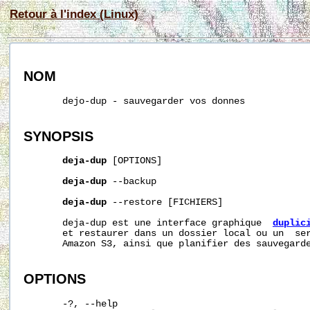
Retour à l'index (Linux)
NOM
       dejo-dup - sauvegarder vos donnes

SYNOPSIS
deja-dup
 [OPTIONS]

deja-dup
 --backup

deja-dup
 --restore [FICHIERS]

       deja-dup est une interface graphique  
duplic
       et restaurer dans un dossier local ou un  ser
       Amazon S3, ainsi que planifier des sauvegarde
OPTIONS
       -?, --help
