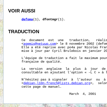
VOIR AUSSI
defoma
(1), 
dfontmgr
(1).

TRADUCTION
       Ce  document  est  une   traduction,   réalis
       <
agemis@netuup.com
> le 8 novembre 2002 (defom
       Elle a été reprise avec po4a par Nicolas Fran
       mise à jour par Cyril Brulebois en janvier 20
       L’équipe de traduction a fait le maximum pour
       française de qualité.

       La  version  anglaise  la  plus  à  jour  de 
       consultable en ajoutant l’option « -L C » à 
       N’hésitez pas à signaler  à  l’auteur  ou  à 
       <
debian-l10n-french@lists.debian.org
>,  selon
       cette page de manuel.
