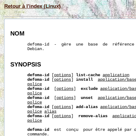
Retour à l'index (Linux)
NOM
       defoma-id  -  gère  une  base  de  référence 
       Debian.

SYNOPSIS
defoma-id
 [
options
] 
list-cache
application
defoma-id
 [
options
] 
install
application/bas
police
defoma-id
  [
options
]  
exclude
application/ba
police
defoma-id
  [
options
]  
unset
application/bas
police
defoma-id
 [
options
] 
add-alias
application/ba
police
alias
defoma-id
 [
options
]  
remove-alias
applicati
police
defoma-id
  est  conçu  pour être appelé par d
       commande.
