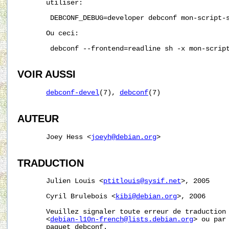
       utiliser:

        DEBCONF_DEBUG=developer debconf mon-script-s
       Ou ceci:

        debconf --frontend=readline sh -x mon-script
VOIR AUSSI
debconf-devel
(7), 
debconf
(7)

AUTEUR
       Joey Hess <
joeyh@debian.org
>

TRADUCTION
       Julien Louis <
ptitlouis@sysif.net
>, 2005

       Cyril Brulebois <
kibi@debian.org
>, 2006

       Veuillez signaler toute erreur de traduction 
       <
debian-l10n-french@lists.debian.org
> ou par 
       paquet debconf.
