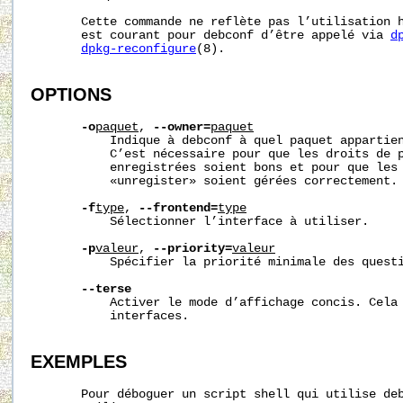
       Cette commande ne reflète pas l’utilisation h
       est courant pour debconf d’être appelé via 
d
dpkg-reconfigure
(8).

OPTIONS
-o
paquet
, 
--owner=
paquet
           Indique à debconf à quel paquet appartien
           C’est nécessaire pour que les droits de p
           enregistrées soient bons et pour que les 
           «unregister» soient gérées correctement.

-f
type
, 
--frontend=
type
           Sélectionner l’interface à utiliser.

-p
valeur
, 
--priority=
valeur
           Spécifier la priorité minimale des questi
--terse
           Activer le mode d’affichage concis. Cela 
           interfaces.

EXEMPLES
       Pour déboguer un script shell qui utilise deb